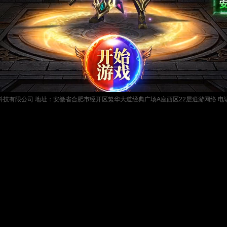
有限公司 地址：安徽省合肥市经开区繁华大道经典广场A座西区22层逍游网络 电话: 055