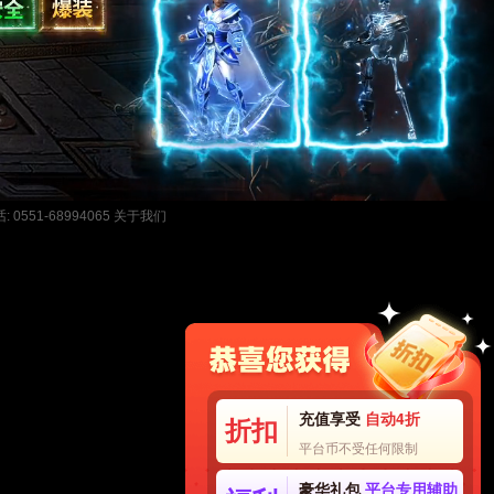
关于我们
1-68994065
充值享受
自动4折
折扣
平台币不受任何限制
豪华礼包
平台专用辅助