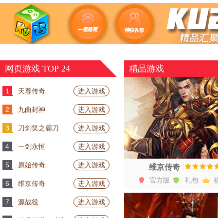
网页游戏 TOP 24
精品游戏
1
天尊传奇
进入游戏
2
九曲封神
进入游戏
3
刀剑笑之霸刀
进入游戏
4
一剑永恒
进入游戏
5
原始传奇
进入游戏
维京传奇
官方版
礼包
6
维京传奇
进入游戏
开始游戏
7
源战役
进入游戏