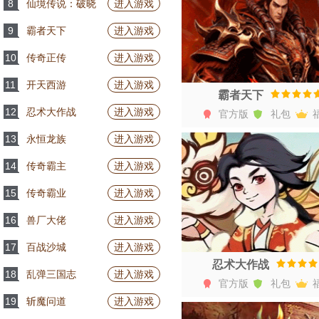
8
仙境传说：破晓
进入游戏
9
霸者天下
进入游戏
10
传奇正传
进入游戏
11
开天西游
进入游戏
霸者天下
12
忍术大作战
进入游戏
官方版
礼包
13
永恒龙族
进入游戏
开始游戏
14
传奇霸主
进入游戏
15
传奇霸业
进入游戏
16
兽厂大佬
进入游戏
17
百战沙城
进入游戏
忍术大作战
18
乱弹三国志
进入游戏
官方版
礼包
19
斩魔问道
进入游戏
开始游戏