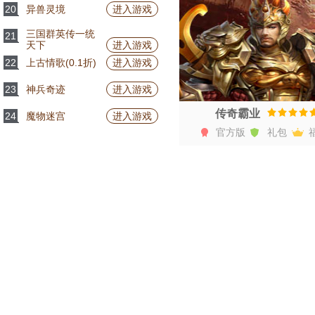
20
异兽灵境
进入游戏
三国群英传一统
21
天下
进入游戏
22
上古情歌(0.1折)
进入游戏
23
神兵奇迹
进入游戏
传奇霸业
24
魔物迷宫
进入游戏
官方版
礼包
开始游戏